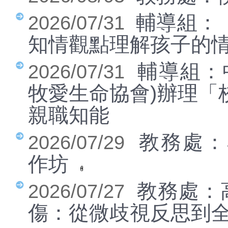
各項研習公告
輔導組：
2026/07/31
學校簡介
知情觀點理解孩子的
行政單位
輔導組：
2026/07/31
幼兒園FB
財務報表公告
牧愛生命協會)辦理「
營養午餐
親職知能
活動剪影
教務處：S
2026/07/29
好站推薦
作坊
教育局公告
檔案下載(上傳檔案
教務處：
2026/07/27
請用PDF)
傷：從微歧視反思到
家長資訊專區