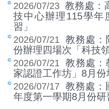
教務處：
2026/07/23
學校學區(31)
高市二代公文
技中心辦理115學
資訊服務入口
習」
高市新版信箱
教務處：
2026/07/21
喜閱網
份辦理四場次「科技
資訊課程資料
micro:bit
教務處：教
2026/07/21
學生作業繳交
家認證工作坊」8月
作業下載分享
教務處：
2026/07/17
課後社團線上報名
年度第一學期8月份研
冬夏令營線上報名