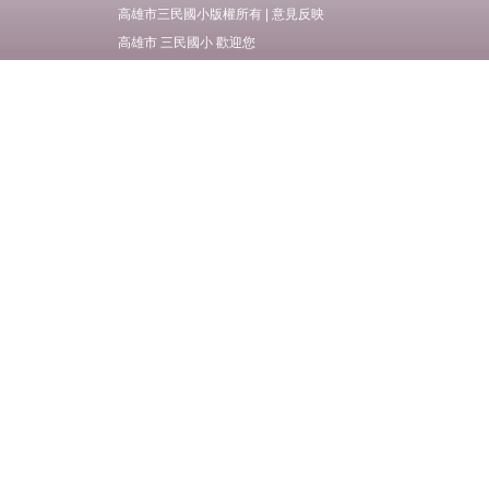
高雄市三民國小版權所有 |
意見反映
各項研習公告
高雄市 三民國小 歡迎您
學校簡介
行政單位
校長室
教務處
學務處
總務處
輔導處
人事室
會計室
幼兒園
圖書館