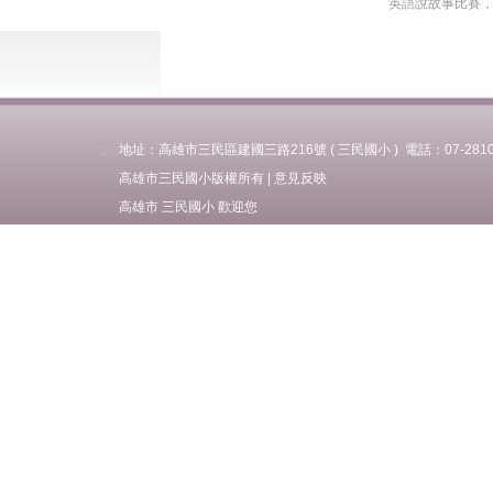
英語說故事比賽，多
學校學區(31)
高市二代公文
資訊服務入口
高市新版信箱
:::
地址：高雄市三民區建國三路216號 ( 三民國小 ) 電話：07-281037
高雄市三民國小版權所有 |
意見反映
喜閱網
高雄市 三民國小 歡迎您
資訊課程資料
micro:bit
學生作業繳交
作業下載分享
課後社團線上報名
冬夏令營線上報名