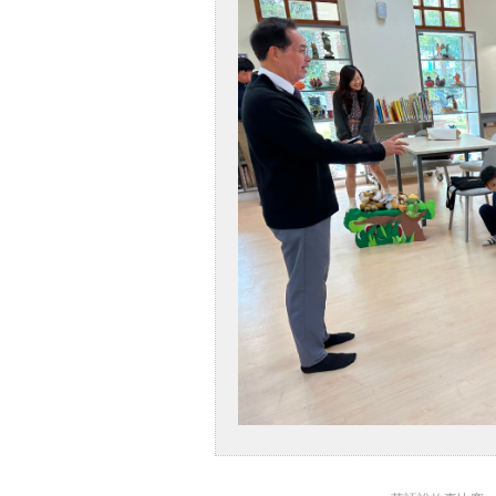
各項研習公告
學校簡介
行政單位
幼兒園FB
財務報表公告
營養午餐
活動剪影
好站推薦
教育局公告
檔案下載(上傳檔案
請用PDF)
家長資訊專區