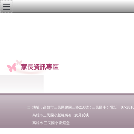
:::
學校首頁
行政單位公告
教務處最新訊息
:::
學務處最新訊息
家長資訊專區
總務處最新訊息
輔導處最新訊息
人事室最新訊息
會計室最新訊息
:::
地址：高雄市三民區建國三路216號 ( 三民國小 ) 電話：07-281037
高雄市三民國小版權所有 |
意見反映
幼兒園最新訊息
高雄市 三民國小 歡迎您
本校榮譽榜